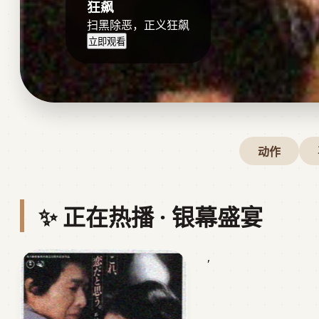
狂飙
扫黑除恶，正义狂飙
立即观看
动作
✨ 正在热播 · 银幕盛宴
,