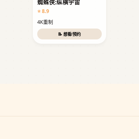
蜘蛛侠:纵横宇宙
⭐ 8.9
4K重制
📝 想看/预约