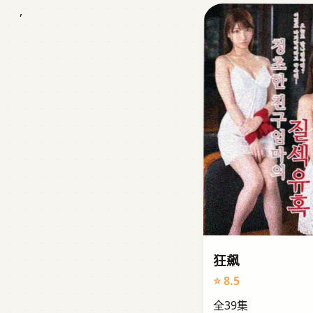
,
狂飙
⭐ 8.5
全39集