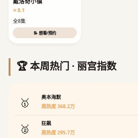
戴洛奇小镇
⭐ 8.1
全8集
📝 想看/预约
🏆 本周热门 · 丽宫指数
奥本海默
🥇
周热度 368.2万
狂飙
🥈
周热度 295.7万