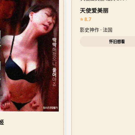
天使爱美丽
⭐ 8.7
影史神作 · 法国
怀旧想看
姬