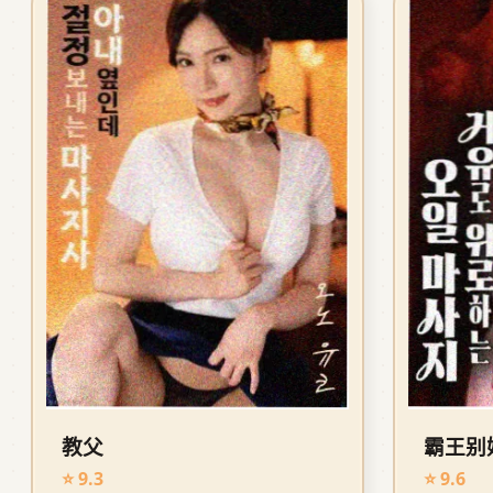
教父
霸王别
⭐ 9.3
⭐ 9.6