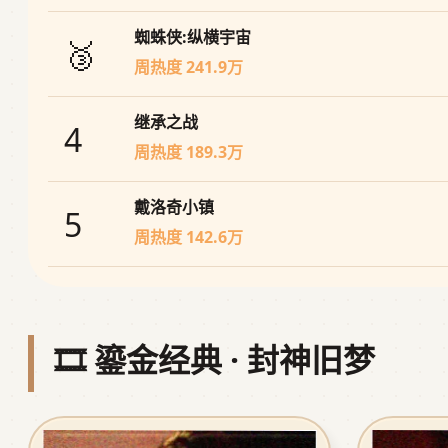
蜘蛛侠:纵横宇宙
🥉
周热度 241.9万
继承之战
4
周热度 189.3万
戴洛奇小镇
5
周热度 142.6万
🎞️ 鎏金经典 · 封神旧梦