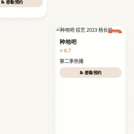
📝 想看/预约
更新
种地吧
⭐ 8.7
第二季热播
📝 想看/预约