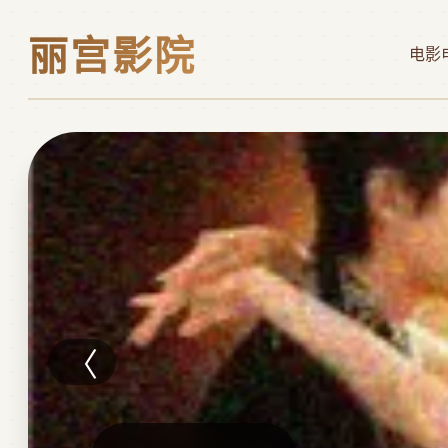
丽宫影院
电影
〈