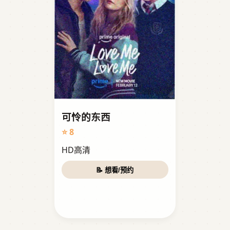
可怜的东西
⭐ 8
HD高清
📝 想看/预约