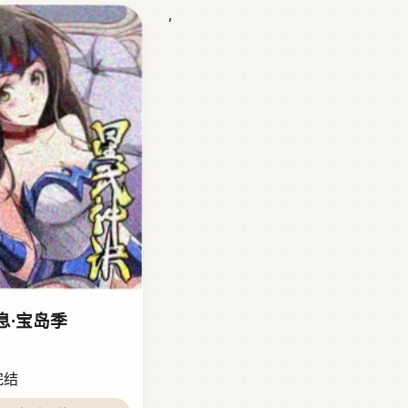
,
息·宝岛季
完结